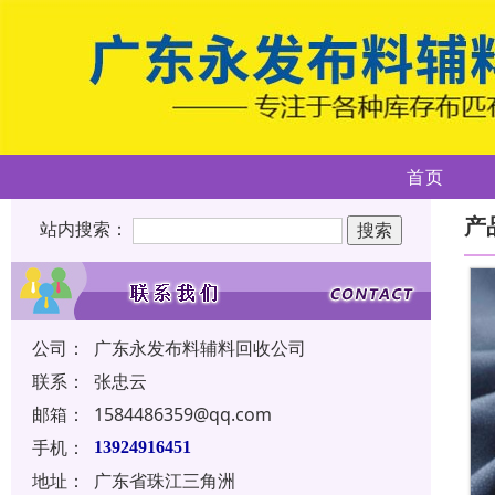
首页
产
站内搜索：
公司：
广东永发布料辅料回收公司
联系：
张忠云
邮箱：
1584486359@qq.com
手机：
13924916451
地址：
广东省珠江三角洲